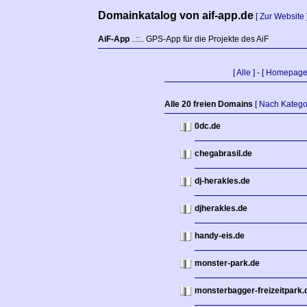
Domainkatalog von aif-app.de
[ Zur Website 
AiF-App
..::.. GPS-App für die Projekte des AiF
[ Alle ]
-
[ Homepage
Alle 20 freien Domains
[ Nach Katego
0dc.de
chegabrasil.de
dj-herakles.de
djherakles.de
handy-eis.de
monster-park.de
monsterbagger-freizeitpark.