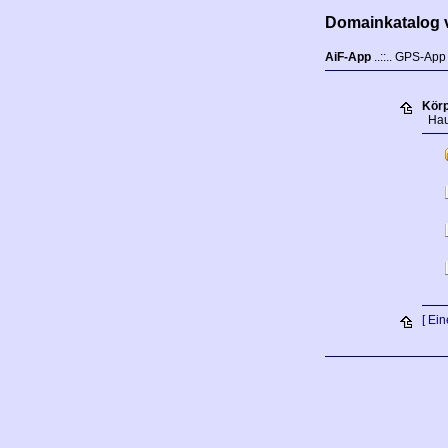
Domainkatalog v
AiF-App
..::.. GPS-App
Körp
Haut
[ Ei