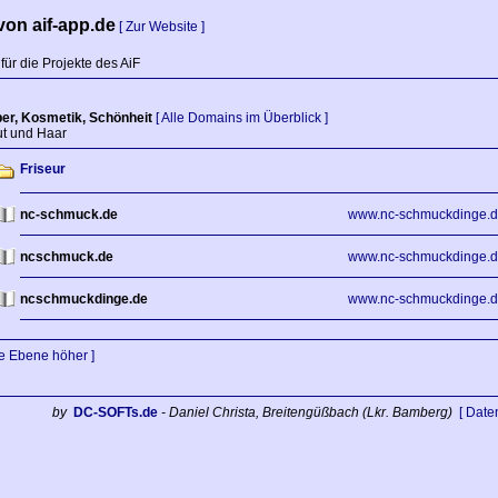
on aif-app.de
[ Zur Website ]
 für die Projekte des AiF
er, Kosmetik, Schönheit
[ Alle Domains im Überblick ]
 und Haar
Friseur
nc-schmuck.de
www.nc-schmuckdinge.
ncschmuck.de
www.nc-schmuckdinge.
ncschmuckdinge.de
www.nc-schmuckdinge.
ne Ebene höher ]
by
DC-SOFTs.de
- Daniel Christa, Breitengüßbach (Lkr. Bamberg)
[ Date